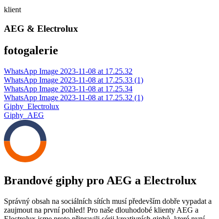
klient
AEG & Electrolux
fotogalerie
WhatsApp Image 2023-11-08 at 17.25.32
WhatsApp Image 2023-11-08 at 17.25.33 (1)
WhatsApp Image 2023-11-08 at 17.25.34
WhatsApp Image 2023-11-08 at 17.25.32 (1)
Giphy_Electrolux
Giphy_AEG
Brandové giphy pro AEG a Electrolux
Správný obsah na sociálních sítích musí především dobře vypadat a
zaujmout na první pohled! Pro naše dlouhodobé klienty AEG a
Electrolux jsme proto připravili sérii kreativních giphů, které nyní