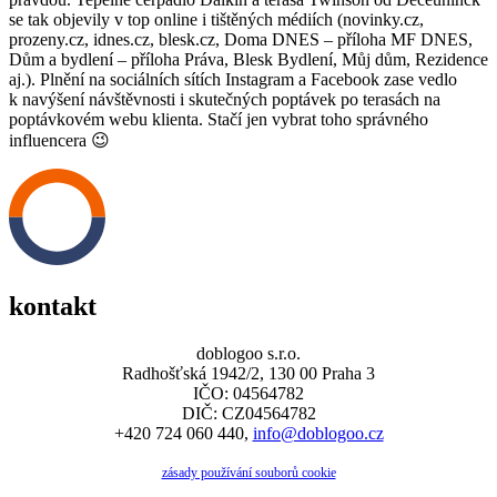
se tak objevily v top online i tištěných médiích (novinky.cz,
prozeny.cz, idnes.cz, blesk.cz, Doma DNES – příloha MF DNES,
Dům a bydlení – příloha Práva, Blesk Bydlení, Můj dům, Rezidence
aj.). Plnění na sociálních sítích Instagram a Facebook zase vedlo
k navýšení návštěvnosti i skutečných poptávek po terasách na
poptávkovém webu klienta. Stačí jen vybrat toho správného
influencera
😉
kontakt
doblogoo s.r.o.
Radhošťská 1942/2, 130 00 Praha 3
IČO: 04564782
DIČ: CZ04564782
+420 724 060 440,
info@doblogoo.cz
zásady používání souborů cookie