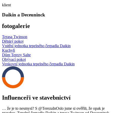
klient
Daikin a Deceuninck
fotogalerie
Terasa Twinson
Dětský pokoj
Vnitřní jednotka tepelného čerpadla Daikin
Kuchyň
Dům Terezy Salte
Obývací pokoj
Venkovní jednotka tepelného čerpadla Daikin
Influenceři ve stavebnictví
… že je to nesmysl? S @TerezaInOslo jsme si ověřili, že opak je
pravdou. Tepelné čerpadlo Daikin a terasa Twinson od Deceuninck