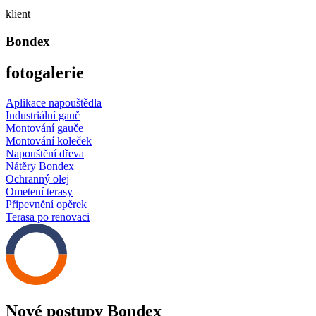
klient
Bondex
fotogalerie
Aplikace napouštědla
Industriální gauč
Montování gauče
Montování koleček
Napouštění dřeva
Nátěry Bondex
Ochranný olej
Ometení terasy
Připevnění opěrek
Terasa po renovaci
Nové postupy Bondex