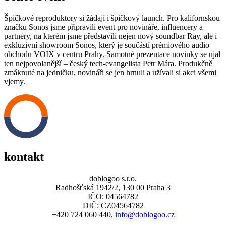
Špičkové reproduktory si žádají i špičkový launch. Pro kalifornskou
značku Sonos jsme připravili event pro novináře, influencery a
partnery, na kterém jsme představili nejen nový soundbar Ray, ale i
exkluzivní showroom Sonos, který je součástí prémiového audio
obchodu VOIX v centru Prahy. Samotné prezentace novinky se ujal
ten nejpovolanější – český tech-evangelista Petr Mára. Produkčně
zmáknuté na jedničku, novináři se jen hrnuli a užívali si akci všemi
vjemy.
kontakt
doblogoo s.r.o.
Radhošťská 1942/2, 130 00 Praha 3
IČO: 04564782
DIČ: CZ04564782
+420 724 060 440,
info@doblogoo.cz