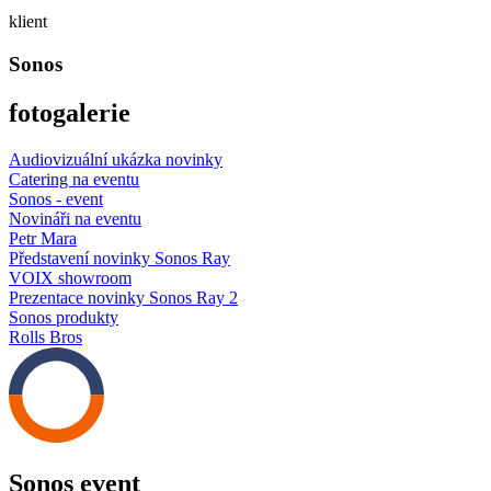
klient
Sonos
fotogalerie
Audiovizuální ukázka novinky
Catering na eventu
Sonos - event
Novináři na eventu
Petr Mara
Představení novinky Sonos Ray
VOIX showroom
Prezentace novinky Sonos Ray 2
Sonos produkty
Rolls Bros
Sonos event